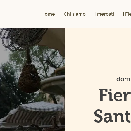
Home
Chi siamo
I mercati
I F
dom 
Fie
Sant