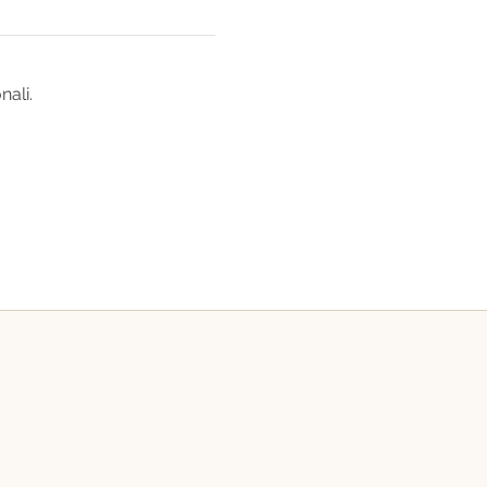
nali.
a