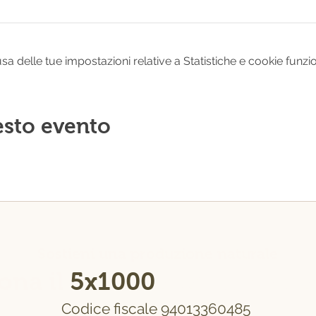
 delle tue impostazioni relative a Statistiche e cookie funzio
esto evento
Sostieni una produzione naturale
ona il
5x1000
alla Fierucol
Codice fiscale 94013360485