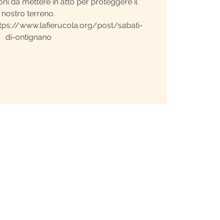
oni da mettere in atto per proteggere il
nostro terreno.
tps://www.lafierucola.org/post/sabati-
di-ontignano