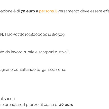
pazione è di 
70 euro a
persona.Il
 versamento deve essere effet
N:
 IT20P0760102800000014180509
to da lavoro rurale e scarponi o stivali.
tignano contattando l’organizzazione.
 al sacco.
ile prenotare il pranzo al costo di 
20 euro
.