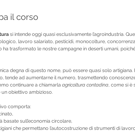
pa il corso
tura
 si intende oggi quasi esclusivamente l’agroindustria. Que
ogico, lavoro salariato, pesticidi, monocolture, concorrenza, 
o ha trasformato le nostre campagne in deserti umani, poiché 
’unica degna di questo nome, può essere quasi solo artigiana
rario, tende ad aumentarne il numero, trasmettendo conoscenze 
emmo continuare a chiamarla 
agricoltura contadina
, come si è
 un obiettivo ambizioso.
ivo comporta:
cinato,
à basate sull’economia circolare,
rtigiani che permettano l’autocostruzione di strumenti di lavo