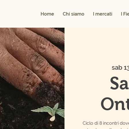
Home
Chi siamo
I mercati
I F
sab 1
Sa
On
Ciclo di 8 incontri dov