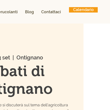
Calendario
ierucolanti
Blog
Contattaci
3 set
  |  
Ontignano
bati di
tignano
e si discuterà sul tema dell'agricoltura