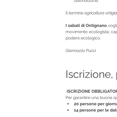
dall’industria.
Il termine 
agricoltura artigi
I sabati di Ontignano
 vogl
movimento ecologista, capa
podere ecologico.
Giannozzo Pucci
Iscrizione,
ISCRIZIONE OBBLIGATO
Per garantire una buona qua
20 persone per giorn
14 persone per le dat