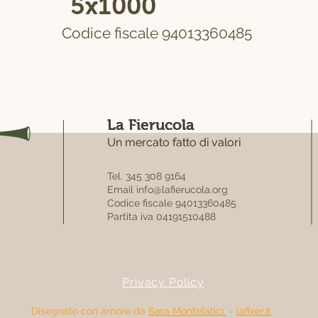
ona il
5x1000
alla Fierucol
Codice fiscale 94013360485
La Fierucola
La Fierucola
Un mercato fatto di valori
Un mercato fatto di valori
Tel. 345 308 9164
Email
info@lafierucola.org
Codice fiscale 94013360485
Partita iva 04191510488
Privacy Policy
Disegnato con amore da
Sara Montelatici
-
lafixer.it