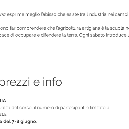
ana
 esprime meglio l’abisso che esiste tra l’industria nei campi 
iono far comprendere che l’agricoltura artigiana è la scuola 
ce di occupare e difendere la terra. Ogni sabato introduce u
 prezzi e info
RIA
lità del corso, il numero di partecipanti è limitato a:
ata
,
e del 7-8 giugno
.