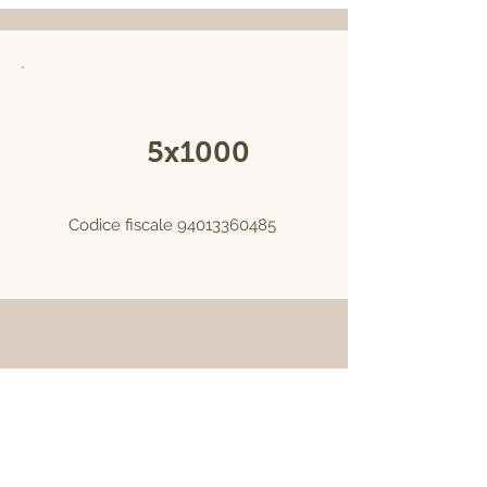
Sostieni una produzione naturale
Dona il
5x1000
alla
Fierucola
Codice fiscale
94013360485