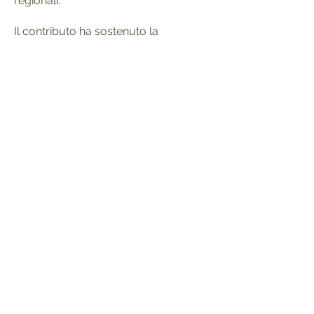
regionali.
Il contributo ha sostenuto la
realizzazione della
Fiera delle Arti
Tessil
i, svoltasi nel mese di
novembre 2025 in Piazza Santa
Croce, Firenze.
Sostieni una produzione naturale