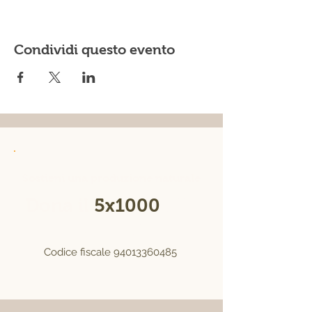
Condividi questo evento
Sostieni una produzione naturale
Dona il
5x1000
alla
Fierucola
Codice fiscale
94013360485