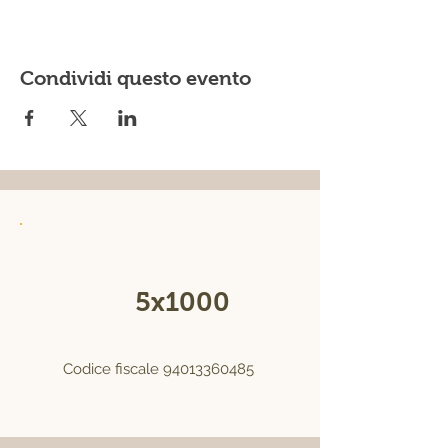
Condividi questo evento
Sostieni una produzione naturale
Dona il
5x1000
alla
Fierucola
Codice fiscale
94013360485