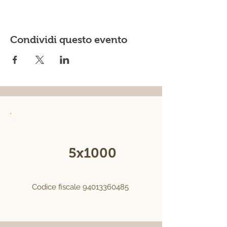
Condividi questo evento
Sostieni una produzione naturale
Dona il
5x1000
alla
Fierucola
Codice fiscale
94013360485