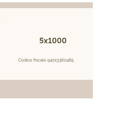
Sostieni una produzione naturale
Dona il
5x1000
alla
Fierucola
Codice fiscale
94013360485