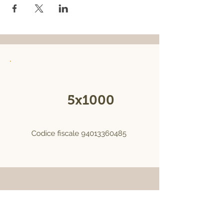
Sostieni una produzione naturale
Dona il
5x1000
alla
Fierucola
Codice fiscale
94013360485