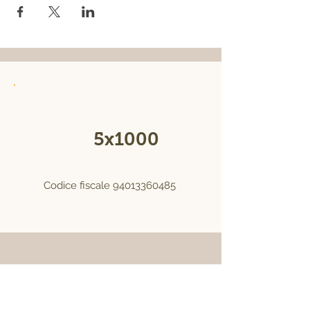
Sostieni una produzione naturale
Dona il
5x1000
alla
Fierucola
Codice fiscale
94013360485